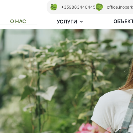
+359883440445
office.inopa
О НАС
ОБЪЕК
УСЛУГИ