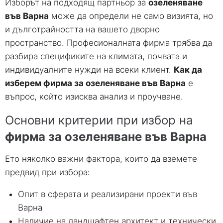
Изборът на подходящ партньор за
озеленяване
във Варна
може да определи не само визията
,
но
и дълготрайността на вашето дворно
пространство
.
Професионалната фирма трябва да
разбира спецификите на климата
,
почвата и
индивидуалните нужди на всеки клиент
.
Как да
изберем фирма за озеленяване във Варна
е
въпрос
,
който изисква анализ и проучване
.
Основни критерии при избор на
фирма за озеленяване във Варна
Ето няколко важни фактора
,
които да вземете
предвид при избора
:
Опит в сферата и реализирани проекти във
Варна
Наличие на ландшафтен архитект и технически