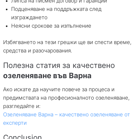
Липса на писмен договор и гаранции
Подценяване на поддръжката след
изграждането
Неясни срокове за изпълнение
Избягването на тези грешки ще ви спести време
,
средства и разочарования
.
Полезна статия за качествено
озеленяване във Варна
Ако искате да научите повече за процеса и
предимствата на професионалното озеленяване
,
разгледайте и
:
Озеленяване Варна – качествено озеленяване от
експерти
Conclusion