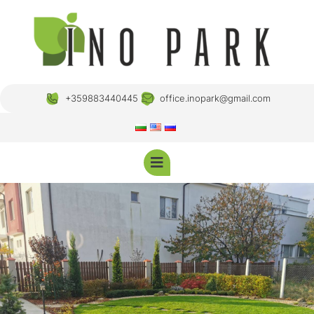
+359883440445
office.inopark@gmail.com