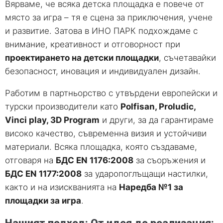
Вярваме, че всяка детска площадка е повече от
място за игра – тя е сцена за приключения, учене
и развитие. Затова в ИНО ПАРК подхождаме с
внимание, креативност и отговорност при
проектирането на детски площадки
, съчетавайки
безопасност, иновация и индивидуален дизайн.
Работим в партньорство с утвърдени европейски и
турски производители като
Polfisan, Proludic,
Vinci play
,
3D Program
и други, за да гарантираме
високо качество, съвременна визия и устойчиви
материали. Всяка площадка, която създаваме,
отговаря на
БДС EN 1176:2008
за съоръжения и
БДС EN 1177:2008
за ударопоглъщащи настилки,
както и на изискванията на
Наредба №1 за
площадки за игра
.
Нашият подход: От идея до реализация: