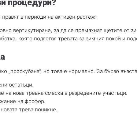
зи процедури?
е правят в периоди на активен растеж:
вно вертикутиране, за да се премахнат щетите от зи
ботка, която подготвя тревата за зимния покой и по
ка
о „проскубана“, но това е нормално. За бързо възст
ни остатъци.
е на нова тревна смеска в разредените участъци.
ржание на фосфор.
новата трева поникне.