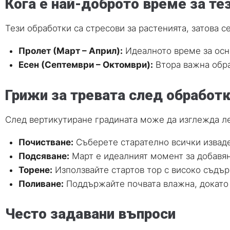
Кога е най-доброто време за те
Тези обработки са стресови за растенията, затова с
Пролет (Март – Април):
Идеалното време за осно
Есен (Септември – Октомври):
Втора важна обра
Грижи за тревата след обработ
След вертикутиране градината може да изглежда лек
Почистване:
Съберете старателно всички изваде
Подсяване:
Март е идеалният момент за добавян
Торене:
Използвайте стартов тор с високо съдъ
Поливане:
Поддържайте почвата влажна, докато 
Често задавани въпроси