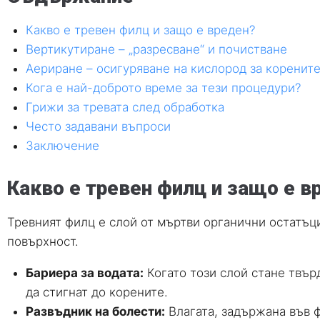
Какво е тревен филц и защо е вреден?
Вертикутиране – „разресване“ и почистване
Аериране – осигуряване на кислород за коренит
Кога е най-доброто време за тези процедури?
Грижи за тревата след обработка
Често задавани въпроси
Заключение
Какво е тревен филц и защо е в
Тревният филц е слой от мъртви органични остатъци
повърхност.
Бариера за водата:
Когато този слой стане твърд
да стигнат до корените.
Развъдник на болести:
Влагата, задържана във ф