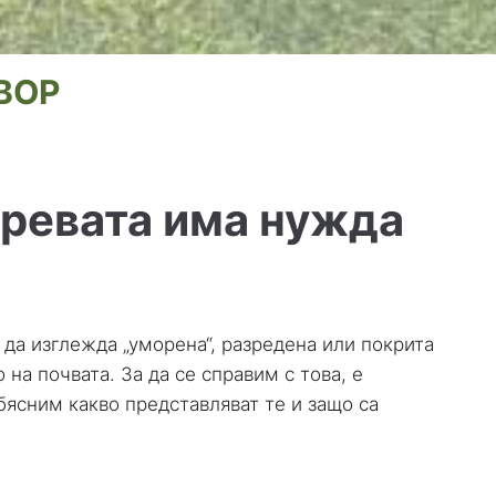
ВОР
тревата има нужда
 да изглежда „уморена“, разредена или покрита
 на почвата. За да се справим с това, е
ясним какво представляват те и защо са