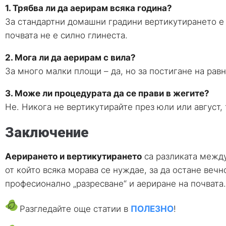
1. Трябва ли да аерирам всяка година?
За стандартни домашни градини вертикутирането е 
почвата не е силно глинеста.
2. Мога ли да аерирам с вила?
За много малки площи – да, но за постигане на рав
3. Може ли процедурата да се прави в жегите?
Не. Никога не вертикутирайте през юли или август,
Заключение
Аерирането и вертикутирането
са разликата между
от който всяка морава се нуждае, за да остане вечн
професионално „разресване“ и аериране на почвата.
Разгледайте още статии в
ПОЛЕЗНО
!