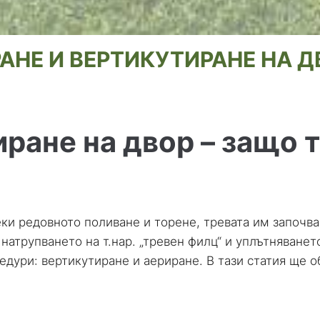
АНЕ И ВЕРТИКУТИРАНЕ НА Д
иране на двор – защо 
ки редовното поливане и торене, тревата им започва
 натрупването на т.нар. „тревен филц“ и уплътняването
ури: вертикутиране и аериране. В тази статия ще об