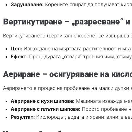
Задушаване:
Корените спират да получават кисл
Вертикутиране – „разресване“ и
Вертикутирането (вертикално косене) се извършва 
Цел:
Изваждане на мъртвата растителност и мъх
Ефект:
Процедурата „отваря“ тревния чим, стимул
Аериране – осигуряване на кисл
Аерирането е процес на пробиване на малки дупки в
Аериране с кухи шипове:
Машината изважда малк
Аериране с плътни шипове:
Просто пробиване на
Резултат:
Кислородът, водата и хранителните ве