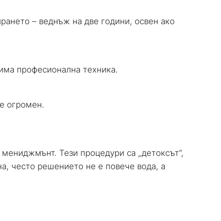
рането – веднъж на две години, освен ако
дима професионална техника.
 е огромен.
мениджмънт. Тези процедури са „детоксът“,
на, често решението не е повече вода, а