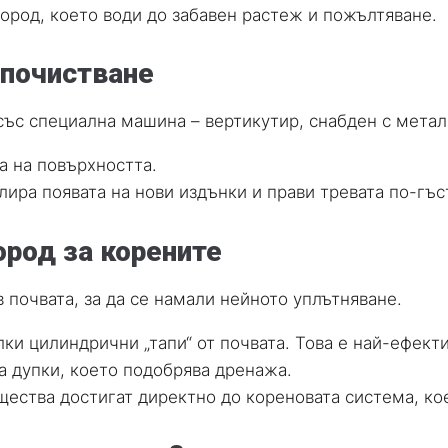
ород, което води до забавен растеж и пожълтяване.
 почистване
със специална машина – вертикутир, снабден с метал
а на повърхността.
ира появата на нови издънки и прави тревата по-гъс
ород за корените
 почвата, за да се намали нейното уплътняване.
и цилиндрични „тапи“ от почвата. Това е най-ефекти
 дупки, което подобрява дренажа.
щества достигат директно до кореновата система, ко