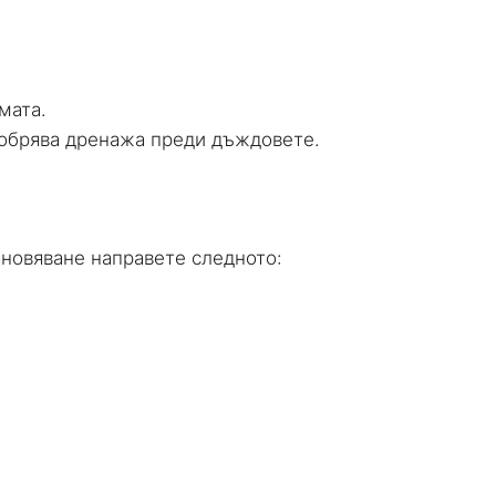
мата.
добрява дренажа преди дъждовете.
ановяване направете следното: