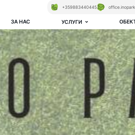
+359883440445
office.inopa
ЗА НАС
ОБЕК
УСЛУГИ