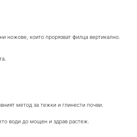
ни ножове, които прорязват филца вертикално.
та.
вният метод за тежки и глинести почви.
ето води до мощен и здрав растеж.