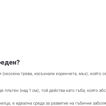
е
реден?
 (окосена трева, изсъхнали коренчета, мъх), който 
е плътен (над 1 см), той действа като гъба, която аб
илца, е идеална среда за развитие на гъбични заболя