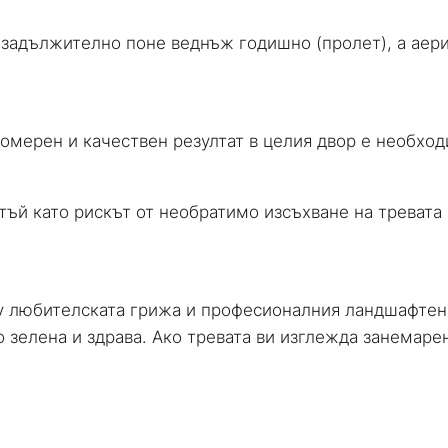
задължително поне веднъж годишно (пролет), а аери
номерен и качествен резултат в целия двор е необхо
 тъй като рискът от необратимо изсъхване на тревата
 любителската грижа и професионалния ландшафтен 
о зелена и здрава. Ако тревата ви изглежда занемаре