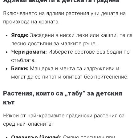
Ядливи акценти в детската градина
Включването на ядливи растения учи децата на
произхода на храната.
Ягоди:
Засадени в ниски лехи или кашпи, те са
лесно достъпни за малките ръце.
Чери домати:
Изберете сортове без бодли по
стъблата.
Билки:
Мащерка и мента са издръжливи и
могат да се пипат и опитват без притеснение.
Растения, които са „табу“ за детския
кът
Някои от най-красивите градински растения са
сред най-опасните:
Олеандър (Зокум):
Силно токсичен при