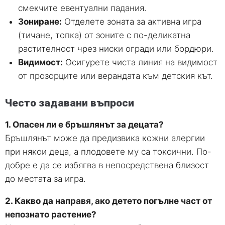
смекчите евентуални падания.
Зониране:
Отделете зоната за активна игра
(тичане, топка) от зоните с по-деликатна
растителност чрез ниски огради или бордюри.
Видимост:
Осигурете чиста линия на видимост
от прозорците или верандата към детския кът.
Често задавани въпроси
1. Опасен ли е бръшлянът за децата?
Бръшлянът може да предизвика кожни алергии
при някои деца, а плодовете му са токсични. По-
добре е да се избягва в непосредствена близост
до местата за игра.
2. Какво да направя, ако детето погълне част от
непознато растение?