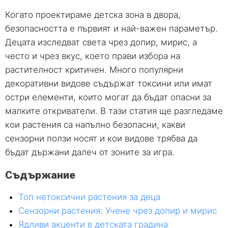
Когато проектираме детска зона в двора,
безопасността е първият и най-важен параметър.
Децата изследват света чрез допир, мирис, а
често и чрез вкус, което прави избора на
растителност критичен. Много популярни
декоративни видове съдържат токсини или имат
остри елементи, които могат да бъдат опасни за
малките откриватели. В тази статия ще разгледаме
кои растения са напълно безопасни, какви
сензорни ползи носят и кои видове трябва да
бъдат държани далеч от зоните за игра.
Съдържание
Топ нетоксични растения за деца
Сензорни растения: Учене чрез допир и мирис
Ядливи акценти в детската градина