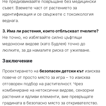
Не предизвиквайте повръщане без медицински
съвет. Вземете част от растението за
идентификация и се свържете с токсикология
веднага.
3. Има ли растения, които отблъскват пчелите?
Не точно, но избягвайте силно цъфтящи
медоносни видове (като Будлея) точно до
люлките, за да намалите риска от ужилване.
Заключение
Проектирането на
безопасен детски кът
изисква
повече от просто място за игра – то изисква
отговорен подбор на растителност. Чрез
комбиниране на нетоксични видове, сензорни
растения и ядливи елементи, вие превръщате
градината в безопасно място за откривателство.