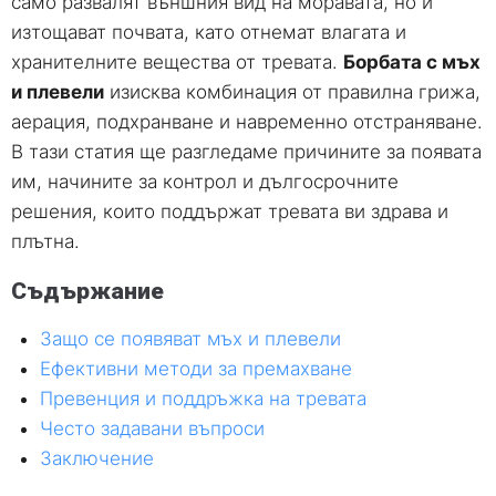
само развалят външния вид на моравата, но и
изтощават почвата, като отнемат влагата и
хранителните вещества от тревата.
Борбата с мъх
и плевели
изисква комбинация от правилна грижа,
аерация, подхранване и навременно отстраняване.
В тази статия ще разгледаме причините за появата
им, начините за контрол и дългосрочните
решения, които поддържат тревата ви здрава и
плътна.
Съдържание
Защо се появяват мъх и плевели
Ефективни методи за премахване
Превенция и поддръжка на тревата
Често задавани въпроси
Заключение