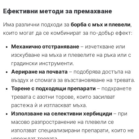
Ефективни методи за премахване
Има различни подходи за
борба с мъх и плевели
,
които могат да се комбинират за по-добър ефект:
Механично отстраняване
– изчеткване или
изскубване на мъха и плевелите на ръка или с
градински инструменти.
Аериране на почвата
– подобрява достъпа на
въздух и спомага за възстановяване на тревата.
Торене с подходящи препарати
– подхранете
тревата с азотни торове, които засилват
растежа ѝ и изтласкват мъха.
Използване на селективни хербициди
– при
масово разпространение на плевели се
използват специализирани препарати, които не
увреждат тревата.