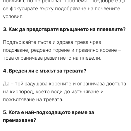
повлияят, но не решават проблема. По-добре е да
се фокусирате върху подобряване на почвените
условия.
3. Как да предотвратя връщането на плевелите?
Поддържайте гъста и здрава трева чрез
подсяване, редовно торене и правилно косене –
това ограничава развитието на плевели.
4. Вреден ли е мъхът за тревата?
Да – той задушава корените и ограничава достъпа
на кислород, което води до изтъняване и
пожълтяване на тревата.
5. Кога е най-подходящото време за
премахване?