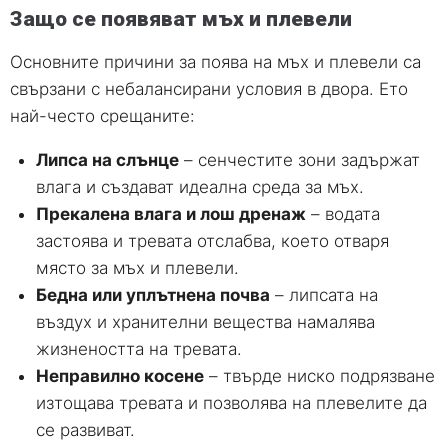
Защо се появяват мъх и плевели
Основните причини за поява на мъх и плевели са
свързани с небалансирани условия в двора. Ето
най-често срещаните:
Липса на слънце
– сенчестите зони задържат
влага и създават идеална среда за мъх.
Прекалена влага и лош дренаж
– водата
застоява и тревата отслабва, което отваря
място за мъх и плевели.
Бедна или уплътнена почва
– липсата на
въздух и хранителни вещества намалява
жизнеността на тревата.
Неправилно косене
– твърде ниско подрязване
изтощава тревата и позволява на плевелите да
се развиват.