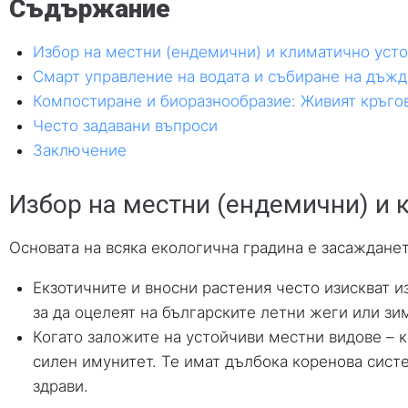
Съдържание
Избор на местни (ендемични) и климатично уст
Смарт управление на водата и събиране на дъжд
Компостиране и биоразнообразие: Живият кръгов
Често задавани въпроси
Заключение
Избор на местни (ендемични) и 
Основата на всяка екологична градина е засажданет
Екзотичните и вносни растения често изискват и
за да оцелеят на българските летни жеги или зи
Когато заложите на устойчиви местни видове – к
силен имунитет. Те имат дълбока коренова систе
здрави.