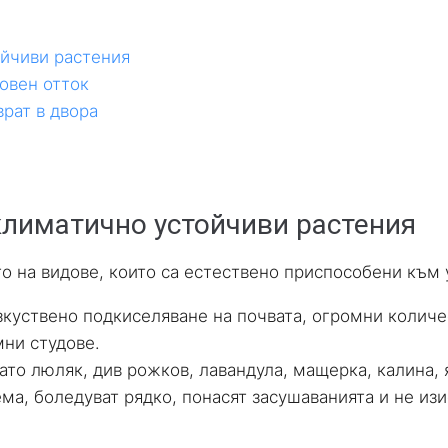
ойчиви растения
овен отток
рат в двора
климатично устойчиви растения
о на видове, които са естествено приспособени към 
зкуствено подкиселяване на почвата, огромни количе
мни студове.
ато люляк, див рожков, лавандула, мащерка, калина, 
ма, боледуват рядко, понасят засушаванията и не изи