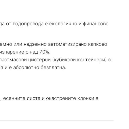
да от водопровода е екологично и финансово
земно или надземно автоматизирано капково
 изпарение с над 70%.
астмасови цистерни (кубикови контейнери) с
а и е абсолютно безплатна.
, есенните листа и окастрените клонки в