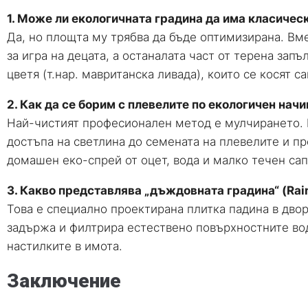
1. Може ли екологичната градина да има класичес
Да, но площта му трябва да бъде оптимизирана. Вм
за игра на децата, а останалата част от терена за
цветя (т.нар. мавританска ливада), които се косят с
2. Как да се борим с плевелите по екологичен начи
Най-чистият професионален метод е мулчирането. П
достъпа на светлина до семената на плевелите и пр
домашен еко-спрей от оцет, вода и малко течен сап
3. Какво представлява „дъждовната градина“ (Rai
Това е специално проектирана плитка падина в дво
задържа и филтрира естествено повърхностните вод
настилките в имота.
Заключение