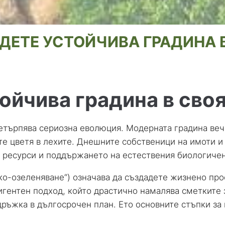
ДЕТЕ УСТОЙЧИВА ГРАДИНА 
ойчива градина в сво
етърпява сериозна еволюция. Модерната градина веч
ите цветя в лехите. Днешните собственици на имоти 
 ресурси и поддържането на естествения биологичен
еко-озеленяване“) означава да създадете жизнено про
елигентен подход, който драстично намалява сметките
ръжка в дългосрочен план. Ето основните стъпки за 