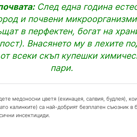
почвата:
След една година естес
ород и почвени микроорганизми
щат в перфектен, богат на хра
пост). Внасянето му в лехите п
от всеки скъп купешки химичес
пари.
ете медоносни цветя (ехинацея, салвия, будлея), ко
ато калинките) са най-добрият безплатен съюзник в 
сични инсектициди.