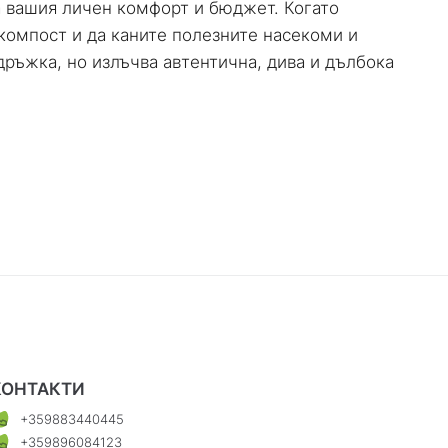
за вашия личен комфорт и бюджет. Когато
 компост и да каните полезните насекоми и
дръжка, но излъчва автентична, дива и дълбока
КОНТАКТИ
+359883440445
+359896084123