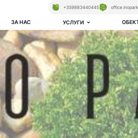
+359883440445
office.inopa
ЗА НАС
ОБЕК
УСЛУГИ