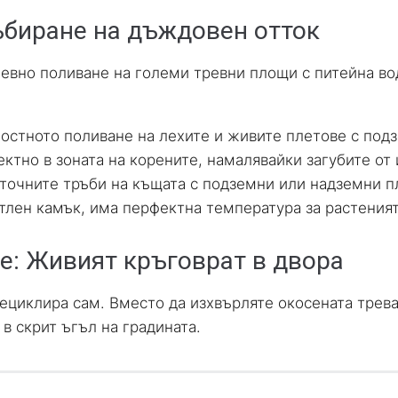
ъбиране на дъждовен отток
невно поливане на големи тревни площи с питейна во
стното поливане на лехите и живите плетове с под
ектно в зоната на корените, намалявайки загубите от
очните тръби на къщата с подземни или надземни пл
тлен камък, има перфектна температура за растеният
е: Живият кръговрат в двора
ециклира сам. Вместо да изхвърляте окосената трева
в скрит ъгъл на градината.