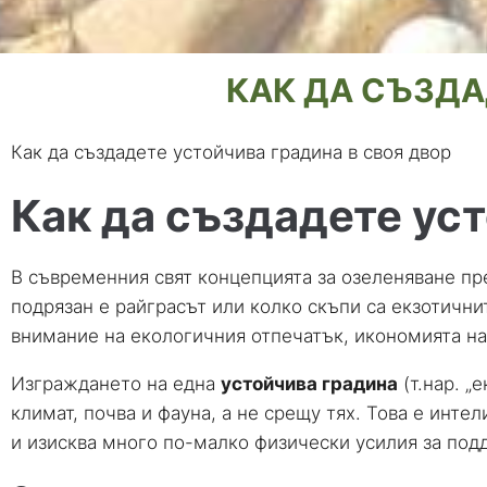
КАК ДА СЪЗДА
Как да създадете устойчива градина в своя двор
Как да създадете уст
В съвременния свят концепцията за озеленяване пр
подрязан е райграсът или колко скъпи са екзотичн
внимание на екологичния отпечатък, икономията на
Изграждането на една
устойчива градина
(т.нар. „
климат, почва и фауна, а не срещу тях. Това е инт
и изисква много по-малко физически усилия за подд