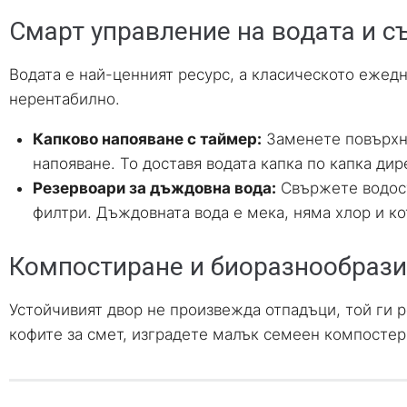
Смарт управление на водата и с
Водата е най-ценният ресурс, а класическото ежед
нерентабилно.
Капково напояване с таймер:
Заменете повърхно
напояване. То доставя водата капка по капка дир
Резервоари за дъждовна вода:
Свържете водост
филтри. Дъждовната вода е мека, няма хлор и ко
Компостиране и биоразнообрази
Устойчивият двор не произвежда отпадъци, той ги р
кофите за смет, изградете малък семеен компостер 