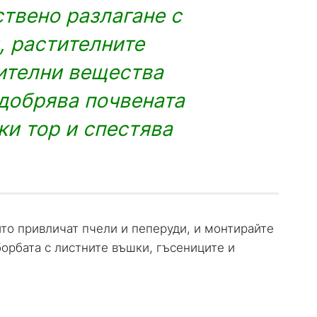
твено разлагане с
, растителните
нителни вещества
одобрява почвената
ки тор и спестява
ито привличат пчели и пеперуди, и монтирайте
борбата с листните въшки, гъсениците и