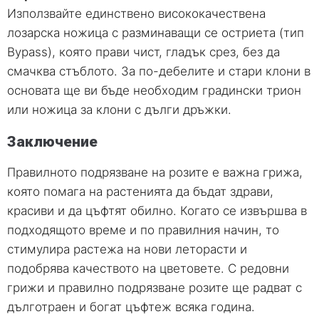
Използвайте единствено висококачествена
лозарска ножица с разминаващи се остриета (тип
Bypass), която прави чист, гладък срез, без да
смачква стъблото. За по-дебелите и стари клони в
основата ще ви бъде необходим градински трион
или ножица за клони с дълги дръжки.
Заключение
Правилното подрязване на розите е важна грижа,
която помага на растенията да бъдат здрави,
красиви и да цъфтят обилно. Когато се извършва в
подходящото време и по правилния начин, то
стимулира растежа на нови леторасти и
подобрява качеството на цветовете. С редовни
грижи и правилно подрязване розите ще радват с
дълготраен и богат цъфтеж всяка година.