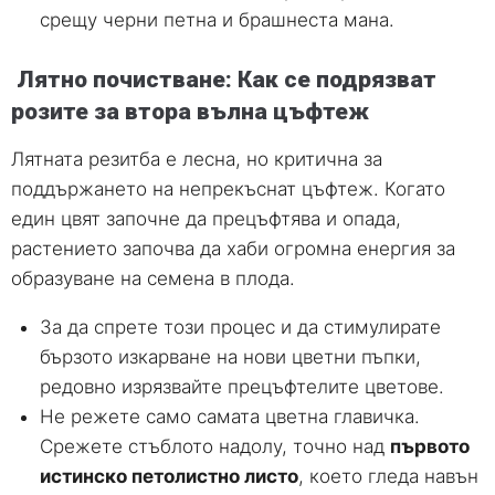
срещу черни петна и брашнеста мана.
Лятно почистване: Как се подрязват
розите за втора вълна цъфтеж
Лятната резитба е лесна, но критична за
поддържането на непрекъснат цъфтеж. Когато
един цвят започне да прецъфтява и опада,
растението започва да хаби огромна енергия за
образуване на семена в плода.
За да спрете този процес и да стимулирате
бързото изкарване на нови цветни пъпки,
редовно изрязвайте прецъфтелите цветове.
Не режете само самата цветна главичка.
Срежете стъблото надолу, точно над
първото
истинско петолистно листо
, което гледа навън