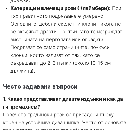
дръжки.
Катерещи и влечащи рози (Клаймбери):
При
тях правилното подрязване е умерено.
Основните, дебели скелетни клони никога не
се скъсяват драстично, тъй като те изграждат
височината на перголата или оградата.
Подрязват се само страничните, по-къси
клонки, които излизат от тях, като се
съкращават до 2-3 пъпки (около 10-15 см
дължина).
Често задавани въпроси
1. Какво представляват дивите издънки и как да
ги премахнем?
Повечето градински рози са присадени върху
корен на устойчива дива шипка. Често от основата