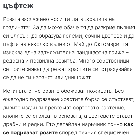
цъфтеж
Розата заслужено носи титлата „кралица на
градината“. За да може обаче тя да разкрие пълния
си блясък, да образува големи, сочни цветове и да
цъфти на няколко вълни от Май до Октомври, тя
изисква една задължителна ландшафтна грижа –
редовна и правилна резитба. Много собственици
се притесняват да режат храстите си, страхувайки
се да не ги наранят или унищожат.
Истината е, че розите обожават ножицата. Без
ежегодно подрязване храстите бързо се сгъстяват,
дивите издънки превземат сортовото растение,
клоните се оголват в основата, а цветовете стават
дребни и редки. Ето детайлен наръчник точно
как
се подрязват розите
според техния специфичен