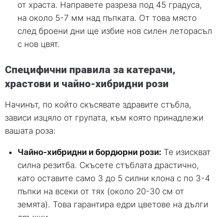
от храста. Направете разреза под 45 градуса,
на около 5-7 мм над пъпката. От това място
след броени дни ще избие нов силен леторасъл
с нов цвят.
Специфични правила за катерачи,
храстови и чайно-хибридни рози
Начинът, по който скъсявате здравите стъбла,
зависи изцяло от групата, към която принадлежи
вашата роза:
Чайно-хибридни и бордюрни рози:
Те изискват
силна резитба. Скъсете стъблата драстично,
като оставите само 3 до 5 силни клона с по 3-4
пъпки на всеки от тях (около 20-30 см от
земята). Това гарантира едри цветове на дълги