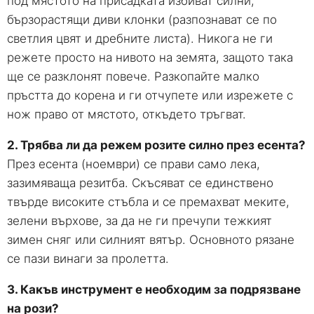
под мястото на присадката избиват силни,
бързорастящи диви клонки (разпознават се по
светлия цвят и дребните листа). Никога не ги
режете просто на нивото на земята, защото така
ще се разклонят повече. Разкопайте малко
пръстта до корена и ги отчупете или изрежете с
нож право от мястото, откъдето тръгват.
2. Трябва ли да режем розите силно през есента?
През есента (ноември) се прави само лека,
зазимяваща резитба. Скъсяват се единствено
твърде високите стъбла и се премахват меките,
зелени върхове, за да не ги пречупи тежкият
зимен сняг или силният вятър. Основното рязане
се пази винаги за пролетта.
3. Какъв инструмент е необходим за подрязване
на рози?