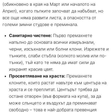
(обикновено в края на Март или началото на
Април), когато пъпките започват да набъбват, но
все още няма развити листа, а опасността от
големи зимни студове е преминала.
Санитарно чистене:
Първо премахнете
напълно до основата всички измръзнали,
черни, изсъхнали или болни клони. Изрежете и
тънките, слаби стъбла (колкото молив или по-
тънки), тъй като те няма да имат сили да
изхранят красив цвят.
Просветляване на храста:
Премахнете
клоните, които растат навътре към центъра на
храста и се преплитат. Центърът трябва да
остане отворен (във формата на купа), за да
може слънцето и въздухът да преминават
свободно – това е най-добрата превенция