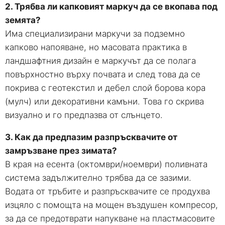
2. Трябва ли капковият маркуч да се вкопава под
земята?
Има специализирани маркучи за подземно
капково напояване, но масовата практика в
ландшафтния дизайн е маркучът да се полага
повърхностно върху почвата и след това да се
покрива с геотекстил и дебел слой борова кора
(мулч) или декоративни камъни. Това го скрива
визуално и го предпазва от слънцето.
3. Как да предпазим разпръсквачите от
замръзване през зимата?
В края на есента (октомври/ноември) поливната
система задължително трябва да се зазими.
Водата от тръбите и разпръсквачите се продухва
изцяло с помощта на мощен въздушен компресор,
за да се предотврати напукване на пластмасовите