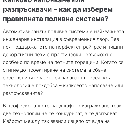
разпръсквачи – как да изберем
правилната поливна система?
Автоматизираната поливна система е най-важната
инженерна инсталация в съвременния двор. Без
нея поддържането на перфектен райграс и пищни
декоративни лехи е практически невъзможно,
особено по време на летните горещини. Когато се
стигне до проектиране на системата обаче,
собствениците често си задават въпроса: коя
технология е по-добра – капковото напояване или
разпръсквачите?
В професионалното ландшафтно изграждане тези
две технологии не се конкурират, а се допълват.
Изборът между тях зависи изцяло от вида на