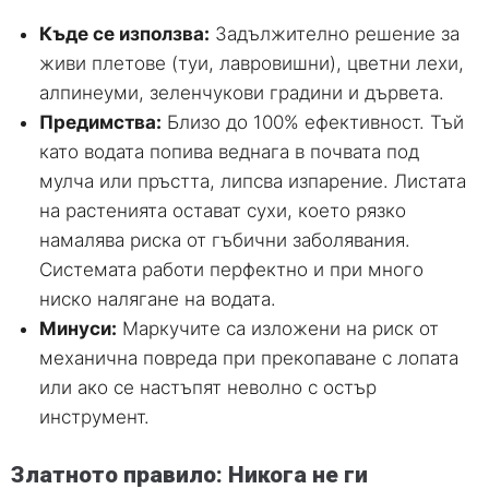
Къде се използва:
Задължително решение за
живи плетове (туи, лавровишни), цветни лехи,
алпинеуми, зеленчукови градини и дървета.
Предимства:
Близо до 100% ефективност. Тъй
като водата попива веднага в почвата под
мулча или пръстта, липсва изпарение. Листата
на растенията остават сухи, което рязко
намалява риска от гъбични заболявания.
Системата работи перфектно и при много
ниско налягане на водата.
Минуси:
Маркучите са изложени на риск от
механична повреда при прекопаване с лопата
или ако се настъпят неволно с остър
инструмент.
Златното правило: Никога не ги