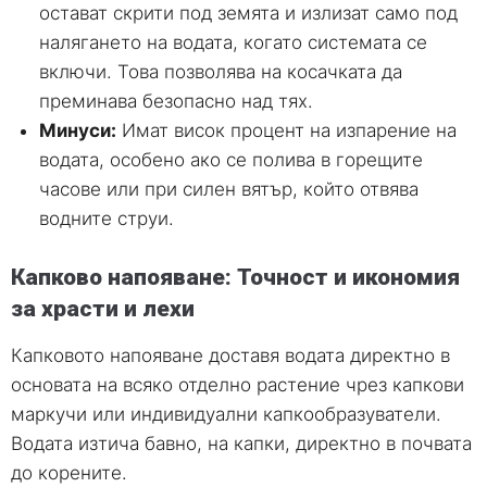
остават скрити под земята и излизат само под
налягането на водата, когато системата се
включи. Това позволява на косачката да
преминава безопасно над тях.
Минуси:
Имат висок процент на изпарение на
водата, особено ако се полива в горещите
часове или при силен вятър, който отвява
водните струи.
Капково напояване: Точност и икономия
за храсти и лехи
Капковото напояване доставя водата директно в
основата на всяко отделно растение чрез капкови
маркучи или индивидуални капкообразуватели.
Водата изтича бавно, на капки, директно в почвата
до корените.