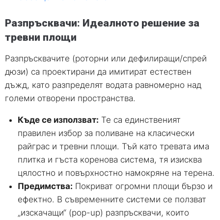
Разпръсквачи: Идеалното решение за
тревни площи
Разпръсквачите (роторни или дефилиращи/спрей
дюзи) са проектирани да имитират естествен
дъжд, като разпределят водата равномерно над
големи отворени пространства.
Къде се използват:
Те са единственият
правилен избор за поливане на класически
райграс и тревни площи. Тъй като тревата има
плитка и гъста коренова система, тя изисква
цялостно и повърхностно намокряне на терена.
Предимства:
Покриват огромни площи бързо и
ефектно. В съвременните системи се ползват
„изскачащи“ (pop-up) разпръсквачи, които