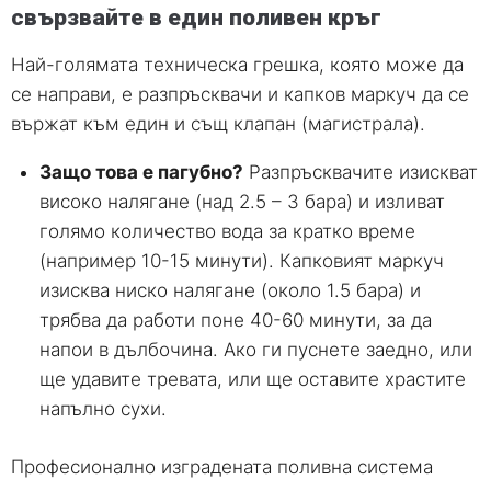
свързвайте в един поливен кръг
Най-голямата техническа грешка, която може да
се направи, е разпръсквачи и капков маркуч да се
вържат към един и същ клапан (магистрала).
Защо това е пагубно?
Разпръсквачите изискват
високо налягане (над 2.5 – 3 бара) и изливат
голямо количество вода за кратко време
(например 10-15 минути). Капковият маркуч
изисква ниско налягане (около 1.5 бара) и
трябва да работи поне 40-60 минути, за да
напои в дълбочина. Ако ги пуснете заедно, или
ще удавите тревата, или ще оставите храстите
напълно сухи.
Професионално изградената поливна система