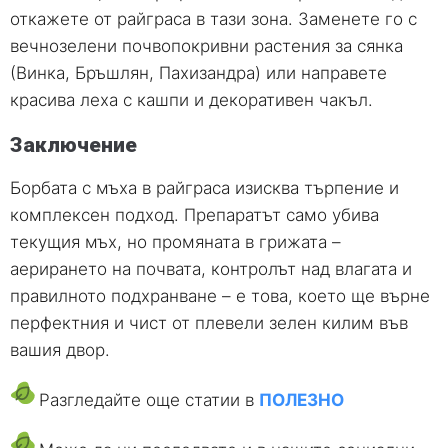
откажете от райграса в тази зона. Заменете го с
вечнозелени почвопокривни растения за сянка
(Винка, Бръшлян, Пахизандра) или направете
красива леха с кашпи и декоративен чакъл.
Заключение
Борбата с мъха в райграса изисква търпение и
комплексен подход. Препаратът само убива
текущия мъх, но промяната в грижата –
аерирането на почвата, контролът над влагата и
правилното подхранване – е това, което ще върне
перфектния и чист от плевели зелен килим във
вашия двор.
Разгледайте още статии в
ПОЛЕЗНО