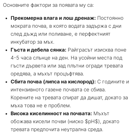
Основните фактори за появата му са:
Прекомерна влага и лош дренаж:
Постоянно
мократа почва, в която водата задържа с дни
след дъжд или поливане, е перфектният
инкубатор за мъх.
Гъста и дебела сянка:
Райграсът изисква поне
4-5 часа слънце на ден. На усойни места под
гъсти дървета или зад плътни огради тревата
оредява, а мъхът процъфтява.
Сбита почва (липса на кислород):
С годините и
интензивното газене почвата се сбива.
Корените на тревата спират да дишат, докато за
мъха това не е проблем.
Висока киселинност на почвата:
Мъхът
обожава кисели почви (ниско $pH$), докато
тревата предпочита неутрална среда.