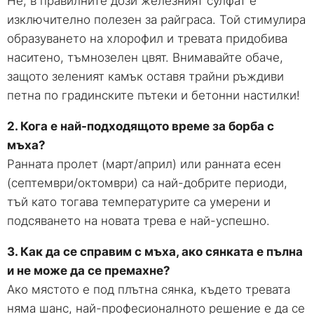
Не, в правилните дози железният сулфат е
изключително полезен за райграса. Той стимулира
образуването на хлорофил и тревата придобива
наситено, тъмнозелен цвят. Внимавайте обаче,
защото зеленият камък оставя трайни ръждиви
петна по градинските пътеки и бетонни настилки!
2. Кога е най-подходящото време за борба с
мъха?
Ранната пролет (март/април) или ранната есен
(септември/октомври) са най-добрите периоди,
тъй като тогава температурите са умерени и
подсяването на новата трева е най-успешно.
3. Как да се справим с мъха, ако сянката е пълна
и не може да се премахне?
Ако мястото е под плътна сянка, където тревата
няма шанс, най-професионалното решение е да се