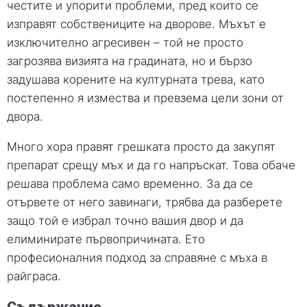
честите и упорити проблеми, пред които се
изправят собствениците на дворове. Мъхът е
изключително агресивен – той не просто
загрозява визията на градината, но и бързо
задушава корените на културната трева, като
постепенно я измества и превзема цели зони от
двора.
Много хора правят грешката просто да закупят
препарат срещу мъх и да го напръскат. Това обаче
решава проблема само временно. За да се
отървете от него завинаги, трябва да разберете
защо той е избрал точно вашия двор и да
елиминирате първопричината. Ето
професионалния подход за справяне с мъха в
райграса.
Съдържание