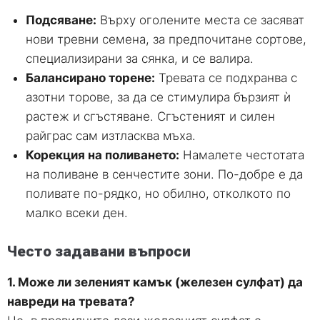
Подсяване:
Върху оголените места се засяват
нови тревни семена, за предпочитане сортове,
специализирани за сянка, и се валира.
Балансирано торене:
Тревата се подхранва с
азотни торове, за да се стимулира бързият ѝ
растеж и сгъстяване. Сгъстеният и силен
райграс сам изтласква мъха.
Корекция на поливането:
Намалете честотата
на поливане в сенчестите зони. По-добре е да
поливате по-рядко, но обилно, отколкото по
малко всеки ден.
Често задавани въпроси
1. Може ли зеленият камък (железен сулфат) да
навреди на тревата?