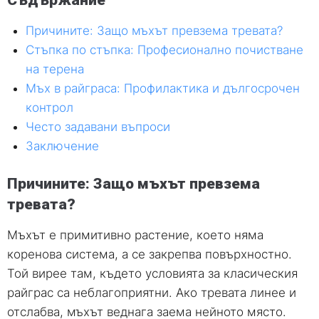
Причините: Защо мъхът превзема тревата?
Стъпка по стъпка: Професионално почистване
на терена
Мъх в райграса: Профилактика и дългосрочен
контрол
Често задавани въпроси
Заключение
Причините: Защо мъхът превзема
тревата?
Мъхът е примитивно растение, което няма
коренова система, а се закрепва повърхностно.
Той вирее там, където условията за класическия
райграс са неблагоприятни. Ако тревата линее и
отслабва, мъхът веднага заема нейното място.