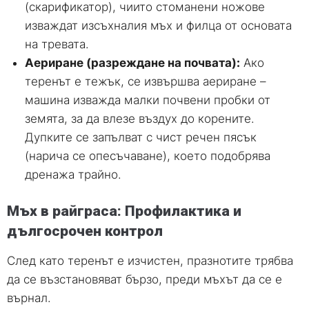
(скарификатор), чиито стоманени ножове
изваждат изсъхналия мъх и филца от основата
на тревата.
Аериране (разреждане на почвата):
Ако
теренът е тежък, се извършва аериране –
машина изважда малки почвени пробки от
земята, за да влезе въздух до корените.
Дупките се запълват с чист речен пясък
(нарича се опесъчаване), което подобрява
дренажа трайно.
Мъх в райграса: Профилактика и
дългосрочен контрол
След като теренът е изчистен, празнотите трябва
да се възстановяват бързо, преди мъхът да се е
върнал.