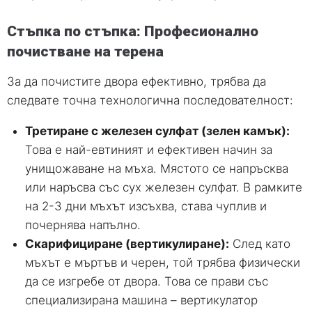
Стъпка по стъпка: Професионално
почистване на терена
За да почистите двора ефективно, трябва да
следвате точна технологична последователност:
Третиране с железен сулфат (зелен камък):
Това е най-евтиният и ефективен начин за
унищожаване на мъха. Мястото се напръсква
или наръсва със сух железен сулфат. В рамките
на 2-3 дни мъхът изсъхва, става чуплив и
почернява напълно.
Скарифициране (вертикулиране):
След като
мъхът е мъртъв и черен, той трябва физически
да се изгребе от двора. Това се прави със
специализирана машина – вертикулатор