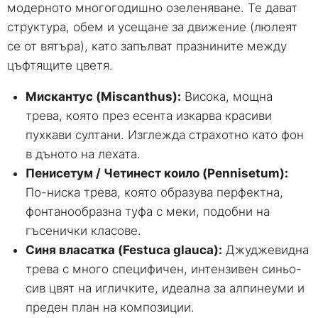
модерното многогодишно озеленяване. Те дават
структура, обем и усещане за движение (люлеят
се от вятъра), като запълват празнините между
цъфтящите цветя.
Мискантус (Miscanthus):
Висока, мощна
трева, която през есента изкарва красиви
пухкави султани. Изглежда страхотно като фон
в дъното на лехата.
Пенисетум / Четинест коило (Pennisetum):
По-ниска трева, която образува перфектна,
фонтанообразна туфа с меки, подобни на
гъсенички класове.
Синя власатка (Festuca glauca):
Джуджевидна
трева с много специфичен, интензивен синьо-
сив цвят на игличките, идеална за алпинеуми и
преден план на композиции.