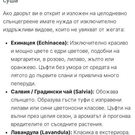
суша
Ако дворът ви е открит и изложен на целодневно
слънцегреене имате нужда от изключително
издръжливи видове, които не увяхват от жегата:
Ехинацея (Echinacea):
Изключително красиво
и мощно цвете с едри цветове, подобни на
маргаритки, в розово, лилаво, жълто или
оранжево. Цъфти без умора от средата на
лятото до първите слани и привлича много
пеперуди.
Салвия / Градински чай (Salvia):
Обожава
слънцето. Образува гъсти туфи с изправени
лилави или сини цветоносни класове. Цъфти на
вълни през целия сезон, а ароматът ѝ прогонва
вредителите от съседните растения.
Лавандула (Lavandula):
Класика в екстериора.