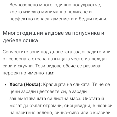
Вечнозелено многогодишно полухрастче,
което изисква минимално поливане и
перфектно понася каменисти и бедни почви.
Многогодишни видове за полусянка и
дебела сянка
Сенчестите зони под дърветата зад оградите или
от северната страна на къщата често изглеждат
сиви и скучни. Тези видове обаче се развиват
перфектно именно там:
Хоста (Hosta):
Кралицата на сянката. Тя не се
цени заради цветовете си, а заради
зашеметяващата си листна маса. Листата ѝ
могат да бъдат огромни, сърцевидни, в нюанси
на наситено зелено, синьо-сиво или с красиви