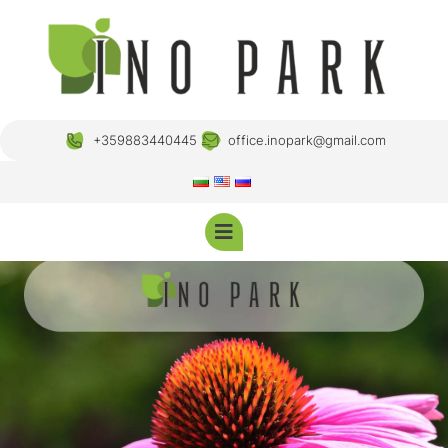
+359883440445
office.inopark@gmail.com