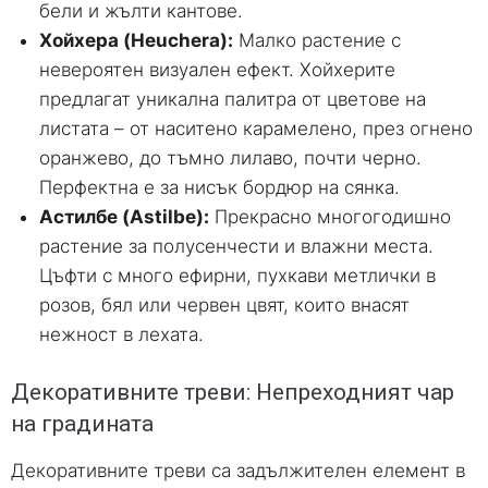
бели и жълти кантове.
Хойхера (Heuchera):
Малко растение с
невероятен визуален ефект. Хойхерите
предлагат уникална палитра от цветове на
листата – от наситено карамелено, през огнено
оранжево, до тъмно лилаво, почти черно.
Перфектна е за нисък бордюр на сянка.
Астилбе (Astilbe):
Прекрасно многогодишно
растение за полусенчести и влажни места.
Цъфти с много ефирни, пухкави метлички в
розов, бял или червен цвят, които внасят
нежност в лехата.
Декоративните треви: Непреходният чар
на градината
Декоративните треви са задължителен елемент в