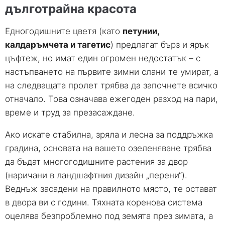
дълготрайна красота
Едногодишните цветя (като
петунии,
калдаръмчета и тагетис
) предлагат бърз и ярък
цъфтеж, но имат един огромен недостатък – с
настъпването на първите зимни слани те умират, а
на следващата пролет трябва да започнете всичко
отначало. Това означава ежегоден разход на пари,
време и труд за презасаждане.
Ако искате стабилна, зряла и лесна за поддръжка
градина, основата на вашето озеленяване трябва
да бъдат многогодишните растения за двор
(наричани в ландшафтния дизайн „перени“).
Веднъж засадени на правилното място, те остават
в двора ви с години. Тяхната коренова система
оцелява безпроблемно под земята през зимата, а