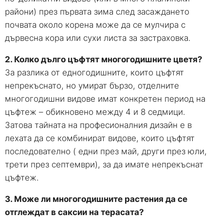
райони) през първата зима след засаждането
почвата около корена може да се мулчира с
дървесна кора или сухи листа за застраховка.
2. Колко дълго цъфтят многогодишните цветя?
За разлика от едногодишните, които цъфтят
непрекъснато, но умират бързо, отделните
многогодишни видове имат конкретен период на
цъфтеж – обикновено между 4 и 8 седмици.
Затова тайната на професионалния дизайн е в
лехата да се комбинират видове, които цъфтят
последователно ( едни през май, други през юли,
трети през септември), за да имате непрекъснат
цъфтеж.
3. Може ли многогодишните растения да се
отглеждат в саксии на терасата?