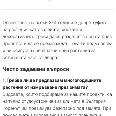
Освен това, на всеки 3-4 години е добре туфите
на растения като салвията, хостата и
декоративните треви да се разделят с лопата през
пролетта и да се презасаждат. Това ги подмладява
и ви осигурява безплатни нови растения за
останалата част от двора.
Често задавани въпроси
1. Трябва ли да предпазвам многогодишните
растения от измръзване през зимата?
Видовете, които подбираме за нашите проекти, са
напълно студоустойчиви за климата в България.
Коренът им презимува безопасно под земята. При
по-деликатни видове (или в много планински