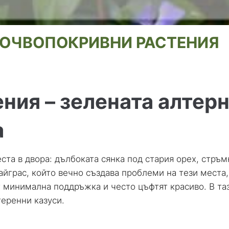
ОЧВОПОКРИВНИ РАСТЕНИЯ
ния – зелената алтерн
а
ста в двора: дълбоката сянка под стария орех, стръмн
райграс, който вечно създава проблеми на тези мест
ат минимална поддръжка и често цъфтят красиво. В т
теренни казуси.