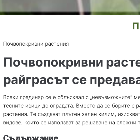
П
Почвопокривни растения
Почвопокривни расте
райграсът се предав
Всеки градинар се е сблъсквал с „невъзможните“ ме
тесните ивици до оградата. Вместо да се борите с 
растения. Те създават плътен зелен килим, изискв
видове, които се използват за решаване на сложни 
Съдържание