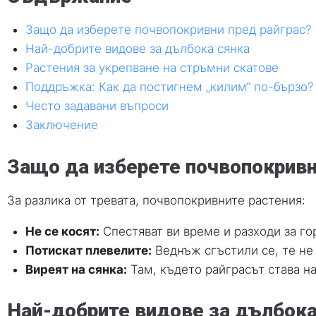
Защо да изберете почвопокривни пред райграс?
Най-добрите видове за дълбока сянка
Растения за укрепване на стръмни скатове
Поддръжка: Как да постигнем „килим“ по-бързо?
Често задавани въпроси
Заключение
Защо да изберете почвопокривн
За разлика от тревата, почвопокривните растения:
Не се косят:
Спестяват ви време и разходи за гор
Потискат плевелите:
Веднъж сгъстили се, те не 
Виреят на сянка:
Там, където райграсът става н
Най-добрите видове за дълбока