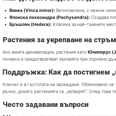
Винка (Vinca minor):
Вечнозелена, с нежни сини
Японска пахизандра (Pachysandra):
Създава плъ
Бръшлян (Hedera):
Класика за най-тъмните места
Растения за укрепване на стръ
Ако имате денивелация, растения като
Юниперус (Ju
почвата и предотвратяват ерозията при поройни дъж
Поддръжка: Как да постигнем „
Ключът е в гъстотата на засаждане. Обикновено се 
ръчно, докато растенията се „затворят“. След това 
Често задавани въпроси