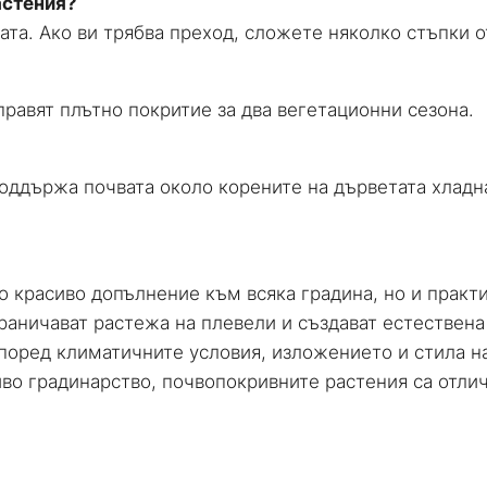
астения?
вата. Ако ви трябва преход, сложете няколко стъпки 
равят плътно покритие за два вегетационни сезона.
поддържа почвата около корените на дърветата хладн
о красиво допълнение към всяка градина, но и практ
граничават растежа на плевели и създават естествен
според климатичните условия, изложението и стила н
во градинарство, почвопокривните растения са отлич