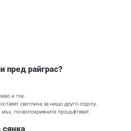
и пред райграс?
иво и ток.
оставят светлина за нищо друго отдолу.
а мъх, почвопокривните процъфтяват.
 сянка