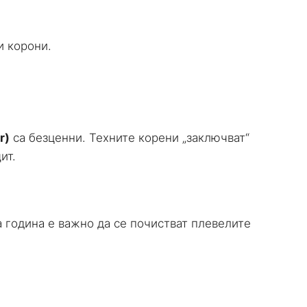
и корони.
r)
са безценни. Техните корени „заключват“
ит.
а година е важно да се почистват плевелите