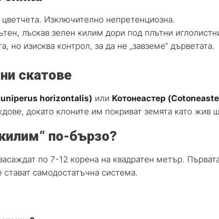
 цветчета. Изключително непретенциозна.
тен, лъскав зелен килим дори под плътни иглолистн
, но изисква контрол, за да не „завземе“ дърветата.
мни скатове
niperus horizontalis)
или
Котонеастер (Cotoneaste
дове, докато клоните им покриват земята като жив щ
килим“ по-бързо?
засаждат по 7-12 корена на квадратен метър. Първат
те стават самодостатъчна система.