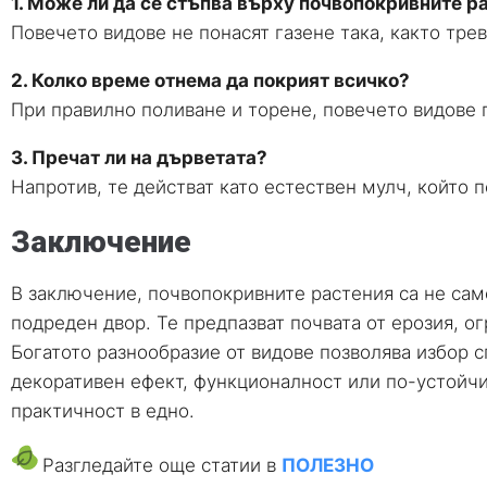
1. Може ли да се стъпва върху почвопокривните р
Повечето видове не понасят газене така, както тре
2. Колко време отнема да покрият всичко?
При правилно поливане и торене, повечето видове п
3. Пречат ли на дърветата?
Напротив, те действат като естествен мулч, който 
Заключение
В заключение, почвопокривните растения са не сам
подреден двор. Те предпазват почвата от ерозия, о
Богатото разнообразие от видове позволява избор 
декоративен ефект, функционалност или по-устойчи
практичност в едно.
Разгледайте още статии в
ПОЛЕЗНО