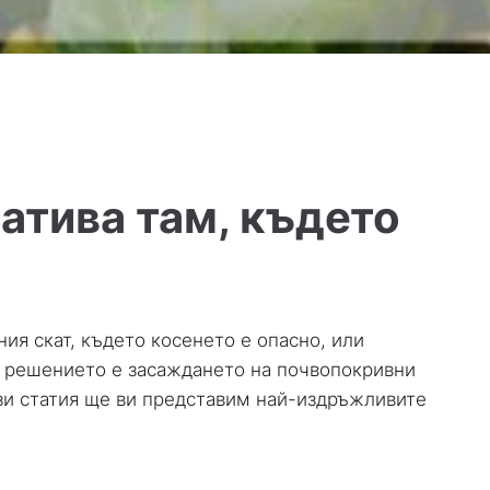
атива там, където
ия скат, където косенето е опасно, или
а, решението е засаждането на почвопокривни
ази статия ще ви представим най-издръжливите