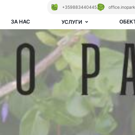
+359883440445
office.inopa
ЗА НАС
ОБЕК
УСЛУГИ