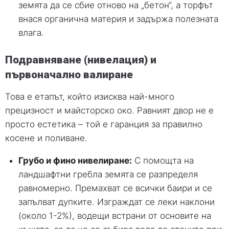
земята да се сбие отново на „бетон“, а торфът
внася органична материя и задържа полезната
влага.
Подравняване (нивелация) и
първоначално валиране
Това е етапът, който изисква най-много
прецизност и майсторско око. Равният двор не е
просто естетика – той е гаранция за правилно
косене и поливане.
Грубо и фино нивелиране:
С помощта на
ландшафтни гребла земята се разпределя
равномерно. Премахват се всички баири и се
запълват дупките. Изграждат се леки наклони
(около 1-2%), водещи встрани от основите на