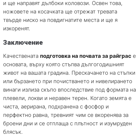
и ще направят дълбоки коловози. Освен това,
ножовете на косачката ще отрежат тревата
твърде ниско на повдигнатите места и ще я
изкоренят.
Заключение
Качествената
подготовка на почвата за райграс
е
основата, върху която стъпва дългогодишният
живот на вашата градина. Прескачането на стъпки
или бързането при почистването и нивелирането
винаги излиза скъпо впоследствие под формата на
плевели, локви и неравен терен. Когато земята е
чиста, аерирана, подхранена с фосфор и
перфектно равна, тревният чим се вкоренява за
броени дни и се отплаща с плътност и изумруден
блясък.