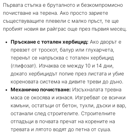
Първата стъпка е бруталното и безкомпромисно
почистване на терена. Ако просто зариете
съществуващите плевели с малко пръст, те ще
пробият новия ви райграс още през първия месец.
Пръскане с тотален хербицид:
Ако дворът е
превзет от троскот, балур или глухарчета,
теренът се напръсква с тотален хербицид
(глифозат). Изчаква се между 10 и 14 дни,
докато хербицидът попие през листата и убие
кореновата система на дивите треви до дъно.
Механично почистване:
Изсъхналата тревна
маса се окосява и изнася. Изгребват се всички
камъни, остатъци от бетон, тухли, дъски и вар,
останали след строителите. Строителните
отпадъци в почвата пречат на корените на
тревата и лятото водят до петна от суша.