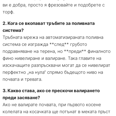
ви е добра, просто я фрезовайте и подобрете с
торф.
2. Кога се вкопават тръбите за поливната
система?
Тръбната мрежа на автоматизираната поливна
система се изгражда **след** грубото
подравняване на терена, но **преди** финалното
фино нивелиране и валиране. Така главите на
изскачащите разпръсквачи могат да се нивелират
перфектно „на нула“ спрямо бъдещото ниво на
почвата и тревата.
3. Какво става, ако се прескочи валирането
преди засяване?
Ако не валирате почвата, при първото косене
колелата на косачката ще потънат в меката пръст