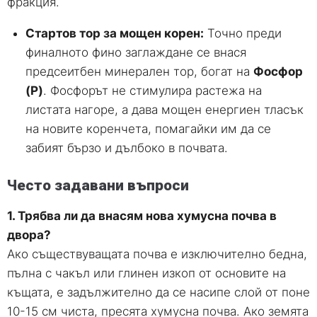
фракция.
Стартов тор за мощен корен:
Точно преди
финалното фино заглаждане се внася
предсеитбен минерален тор, богат на
Фосфор
(P)
. Фосфорът не стимулира растежа на
листата нагоре, а дава мощен енергиен тласък
на новите коренчета, помагайки им да се
забият бързо и дълбоко в почвата.
Често задавани въпроси
1. Трябва ли да внасям нова хумусна почва в
двора?
Ако съществуващата почва е изключително бедна,
пълна с чакъл или глинен изкоп от основите на
къщата, е задължително да се насипе слой от поне
10-15 см чиста, пресята хумусна почва. Ако земята