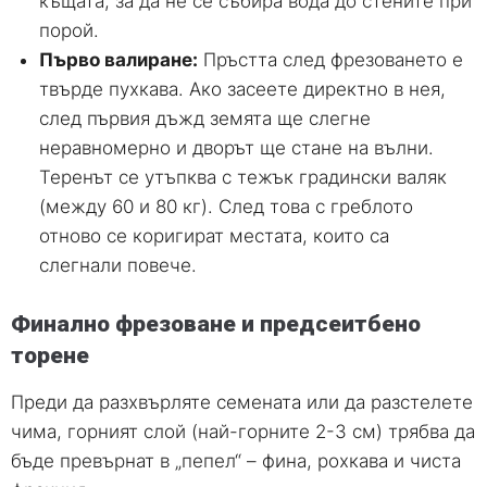
къщата, за да не се събира вода до стените при
порой.
Първо валиране:
Пръстта след фрезоването е
твърде пухкава. Ако засеете директно в нея,
след първия дъжд земята ще слегне
неравномерно и дворът ще стане на вълни.
Теренът се утъпква с тежък градински валяк
(между 60 и 80 кг). След това с греблото
отново се коригират местата, които са
слегнали повече.
Финално фрезоване и предсеитбено
торене
Преди да разхвърляте семената или да разстелете
чима, горният слой (най-горните 2-3 см) трябва да
бъде превърнат в „пепел“ – фина, рохкава и чиста