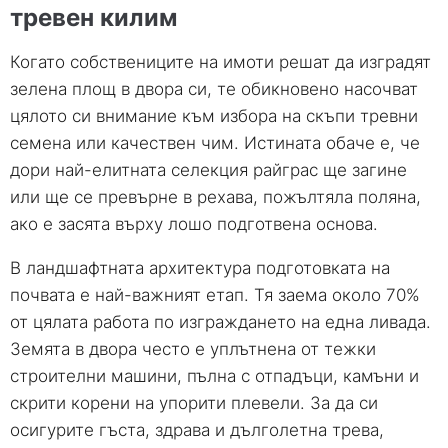
тревен килим
Когато собствениците на имоти решат да изградят
зелена площ в двора си, те обикновено насочват
цялото си внимание към избора на скъпи тревни
семена или качествен чим. Истината обаче е, че
дори най-елитната селекция райграс ще загине
или ще се превърне в рехава, пожълтяла поляна,
ако е засята върху лошо подготвена основа.
В ландшафтната архитектура подготовката на
почвата е най-важният етап. Тя заема около 70%
от цялата работа по изграждането на една ливада.
Земята в двора често е уплътнена от тежки
строителни машини, пълна с отпадъци, камъни и
скрити корени на упорити плевели. За да си
осигурите гъста, здрава и дълголетна трева,