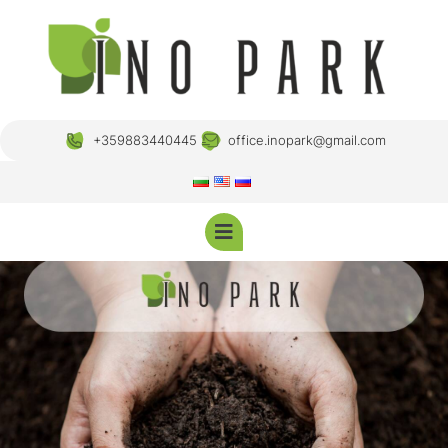
+359883440445
office.inopark@gmail.com