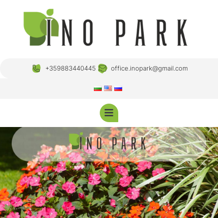
+359883440445
office.inopark@gmail.com