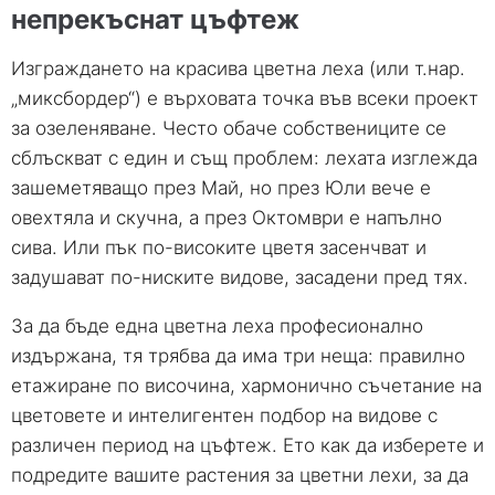
непрекъснат цъфтеж
Изграждането на красива цветна леха (или т.нар.
„миксбордер“) е върховата точка във всеки проект
за озеленяване. Често обаче собствениците се
сблъскват с един и същ проблем: лехата изглежда
зашеметяващо през Май, но през Юли вече е
овехтяла и скучна, а през Октомври е напълно
сива. Или пък по-високите цветя засенчват и
задушават по-ниските видове, засадени пред тях.
За да бъде една цветна леха професионално
издържана, тя трябва да има три неща: правилно
етажиране по височина, хармонично съчетание на
цветовете и интелигентен подбор на видове с
различен период на цъфтеж. Ето как да изберете и
подредите вашите растения за цветни лехи, за да