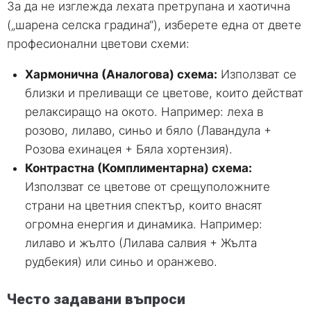
За да не изглежда лехата претрупана и хаотична
(„шарена селска градина“), изберете една от двете
професионални цветови схеми:
Хармонична (Аналогова) схема:
Използват се
близки и преливащи се цветове, които действат
релаксиращо на окото. Например: леха в
розово, лилаво, синьо и бяло (Лавандула +
Розова ехинацея + Бяла хортензия).
Контрастна (Комплиментарна) схема:
Използват се цветове от срещуположните
страни на цветния спектър, които внасят
огромна енергия и динамика. Например:
лилаво и жълто (Лилава салвия + Жълта
рудбекия) или синьо и оранжево.
Често задавани въпроси