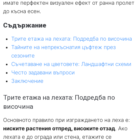
имате перфектен визуален ефект от ранна пролет
до късна есен.
Съдържание
Трите етажа на лехата: Подредба по височина
Тайните на непрекъснатия цъфтеж през
сезоните
Съчетаване на цветовете: Ландшафтни схеми
Често задавани въпроси
Заключение
Трите етажа на лехата: Подредба по
височина
Основното правило при изграждането на леха е:
ниските растения отпред, високите отзад
. Ако
лехата е до ограда или стена, етажите се