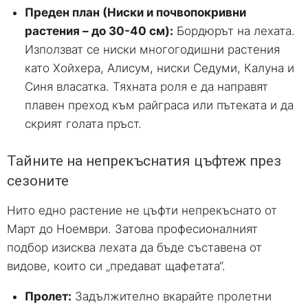
Преден план (Ниски и почвопокривни
растения – до 30-40 см):
Бордюрът на лехата.
Използват се ниски многогодишни растения
като Хойхера, Алисум, ниски Седуми, Калуна и
Синя власатка. Тяхната роля е да направят
плавен преход към райграса или пътеката и да
скрият голата пръст.
Тайните на непрекъснатия цъфтеж през
сезоните
Нито едно растение не цъфти непрекъснато от
Март до Ноември. Затова професионалният
подбор изисква лехата да бъде съставена от
видове, които си „предават щафетата“.
Пролет:
Задължително вкарайте пролетни