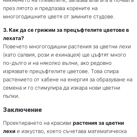
през лятото и предпазва корените на
многогодишните цветя от зимните студове.
3. Как да се грижим за прецъфтелите цветове в
лехата?
Повечето многогодишни растения за цветни лехи
(като салвия, рози и ехинацея) ще цъфтят много
по-дълго и на няколко вълни, ако редовно
изрязвате прецъфтелите цветове. Това спира
растението от хабене на енергия за образуване на
семена и го стимулира да изкара нови цветни
пъпки.
Заключение
Проектирането на красиви
растения за цветни
лехи
е изкуство, което съчетава математическа