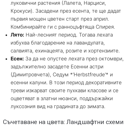
луковични растения (Лалета, Нарциси,
Крокуси). Засадени през есента, те ще дадат
първия мощен цветен старт през април.
Комбинирайте ги с ранноцъфтяща Спирея.
Лято:
Най-лесният период. Тогава лехата
избухва благодарение на лавандулата,
салвията, ехинацеята, розите и хортензиите.
Есен:
За да не опустее лехата през октомври,
задължително засадете Есенни астри
(Димитровчета), Седум *’Herbstfreude’* и
есенни калуни. В този период декоративните
треви изкарват своите пухкави класове и се
оцветяват в златни нюанси, поддържайки
луксозния вид на градината до зимата.
Съчетаване на цвета: Ландшафтни схеми