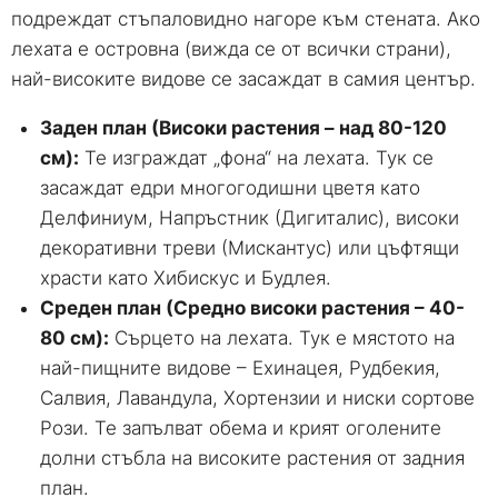
подреждат стъпаловидно нагоре към стената. Ако
лехата е островна (вижда се от всички страни),
най-високите видове се засаждат в самия център.
Заден план (Високи растения – над 80-120
см):
Те изграждат „фона“ на лехата. Тук се
засаждат едри многогодишни цветя като
Делфиниум, Напръстник (Дигиталис), високи
декоративни треви (Мискантус) или цъфтящи
храсти като Хибискус и Будлея.
Среден план (Средно високи растения – 40-
80 см):
Сърцето на лехата. Тук е мястото на
най-пищните видове – Ехинацея, Рудбекия,
Салвия, Лавандула, Хортензии и ниски сортове
Рози. Те запълват обема и крият оголените
долни стъбла на високите растения от задния
план.