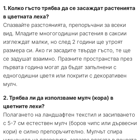
1. Колко гъсто трябва да се засаждат растенията
в цветната леха?
Спазвайте разстоянията, препоръчани за всеки
вид. Младите многогодишни растения в саксии
изглеждат малки, но след 2 години ще утроят
размера си. Ако ги засадите твърде гъсто, те ще
се задушат взаимно. Празните пространства през
първата година могат да бъдат запълнени с
едногодишни цветя или покрити с декоративен
мулч.
2. Трябва ли да използваме мулч (кора) в
цветните лехи?
Полагането на ландшафтен текстил и засипването
с 5-7 см естествен мулч (боров чипс или дървесни
кори) е силно препоръчително. Мулчът спира
никненето на плевелите, запазва влагата в почвата