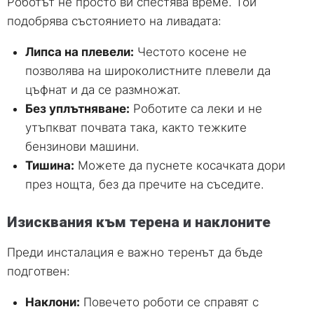
Роботът не просто ви спестява време. Той
подобрява състоянието на ливадата:
Липса на плевели:
Честото косене не
позволява на широколистните плевели да
цъфнат и да се размножат.
Без уплътняване:
Роботите са леки и не
утъпкват почвата така, както тежките
бензинови машини.
Тишина:
Можете да пуснете косачката дори
през нощта, без да пречите на съседите.
Изисквания към терена и наклоните
Преди инсталация е важно теренът да бъде
подготвен:
Наклони:
Повечето роботи се справят с