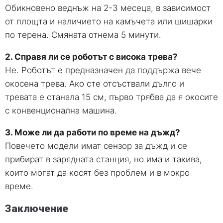
Обикновено веднъж на 2-3 месеца, в зависимост
от площта и наличието на камъчета или шишарки
по терена. Смяната отнема 5 минути.
2. Справя ли се роботът с висока трева?
Не. Роботът е предназначен да поддържа вече
окосена трева. Ако сте отсъствали дълго и
тревата е станала 15 см, първо трябва да я окосите
с конвенционална машина.
3. Може ли да работи по време на дъжд?
Повечето модели имат сензор за дъжд и се
прибират в зарядната станция, но има и такива,
които могат да косят без проблем и в мокро
време.
Заключение