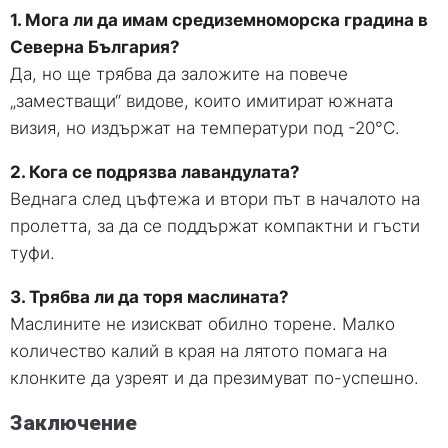
1. Мога ли да имам средиземноморска градина в
Северна България?
Да, но ще трябва да заложите на повече
„заместващи“ видове, които имитират южната
визия, но издържат на температури под -20°C.
2. Кога се подрязва лавандулата?
Веднага след цъфтежа и втори път в началото на
пролетта, за да се поддържат компактни и гъсти
туфи.
3. Трябва ли да торя маслината?
Маслините не изискват обилно торене. Малко
количество калий в края на лятото помага на
клонките да узреят и да презимуват по-успешно.
Заключение