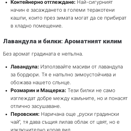
Контейнерно отглеждане:
Най-сигурният
начин е засаждането в големи теракотени
кашпи, които през зимата могат да се прибират
в хладно помещение.
Лавандула и билки: Ароматният килим
Без аромат градината е непълна.
Лавандула:
Използвайте масиви от лавандула
за бордюри. Тя е напълно зимоустойчива и
обожава нашето слънце.
Розмарин и Мащерка:
Тези билки не само
изглеждат добре между камъните, но и понасят
отлично засушаване.
Перовския:
Наричана още „руски градински
чай“, тя дава същия лилав облак от цвят, но е
изключително корав вид.