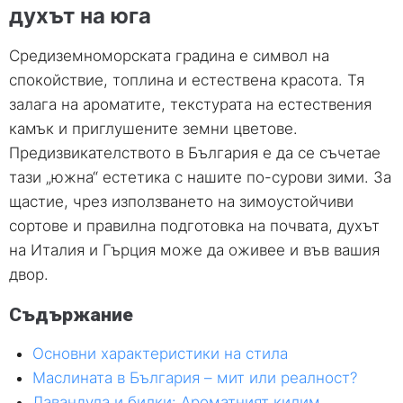
духът на юга
Средиземноморската градина е символ на
спокойствие, топлина и естествена красота. Тя
залага на ароматите, текстурата на естествения
камък и приглушените земни цветове.
Предизвикателството в България е да се съчетае
тази „южна“ естетика с нашите по-сурови зими. За
щастие, чрез използването на зимоустойчиви
сортове и правилна подготовка на почвата, духът
на Италия и Гърция може да оживее и във вашия
двор.
Съдържание
Основни характеристики на стила
Маслината в България – мит или реалност?
Лавандула и билки: Ароматният килим