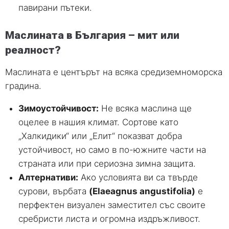
павирани пътеки.
Маслината в България – мит или
реалност?
Маслината е центърът на всяка средиземноморска
градина.
Зимоустойчивост:
Не всяка маслина ще
оцелее в нашия климат. Сортове като
„Халкидики“ или „Елит“ показват добра
устойчивост, но само в по-южните части на
страната или при сериозна зимна защита.
Алтернативи:
Ако условията ви са твърде
сурови, върбата
(Elaeagnus angustifolia)
е
перфектен визуален заместител със своите
сребристи листа и огромна издръжливост.